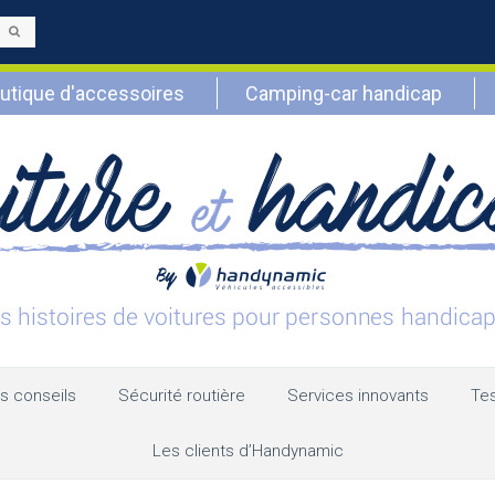
Envoyer
utique d'accessoires
Camping-car handicap
s conseils
Sécurité routière
Services innovants
Tes
Les clients d’Handynamic