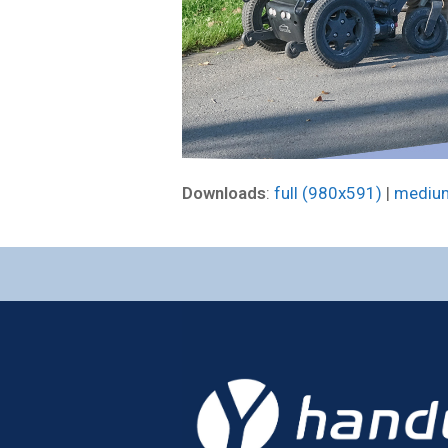
Downloads
:
full (980x591)
|
mediu