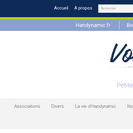
Rechercher
Accueil
A propos
Handynamic.fr
Bo
Associations
Divers
La vie d’Handynamic
No