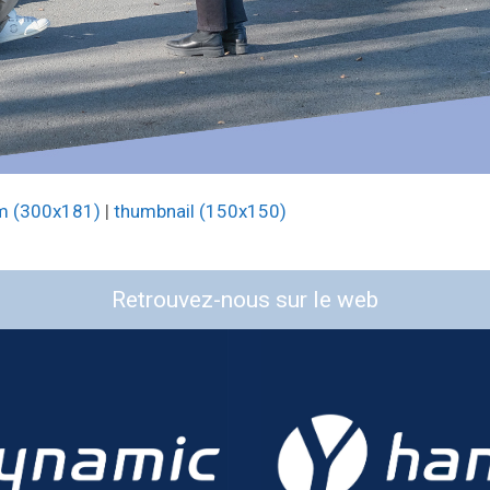
m (300x181)
|
thumbnail (150x150)
Retrouvez-nous sur le web