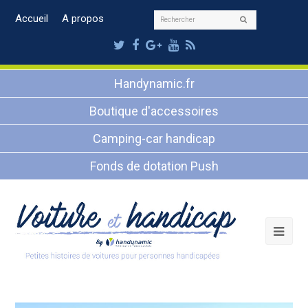
Rechercher
Accueil
A propos
Envoyer
Twitter
Facebook
Google
Youtube
RSS
Plus
Handynamic.fr
Boutique d'accessoires
Camping-car handicap
Fonds de dotation Push