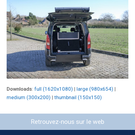
Downloads
:
full (1620x1080)
|
large (980x654)
|
medium (300x200)
|
thumbnail (150x150)
Retrouvez-nous sur le web