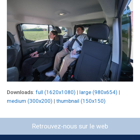
Downloads
:
full (1620x1080)
|
large (980x654)
|
medium (300x200)
|
thumbnail (150x150)
Retrouvez-nous sur le web