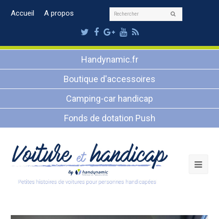
Rechercher
Accueil
A propos
Envoyer
Twitter
Facebook
Google
Youtube
RSS
Plus
Handynamic.fr
Boutique d'accessoires
Camping-car handicap
Fonds de dotation Push