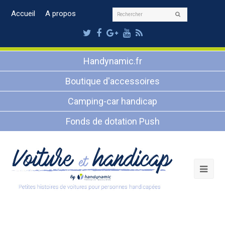
Rechercher
Accueil
A propos
Envoyer
Twitter
Facebook
Google
Youtube
RSS
Plus
Handynamic.fr
Boutique d'accessoires
Camping-car handicap
Fonds de dotation Push