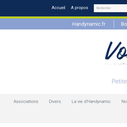
Rechercher
Accueil
A propos
Handynamic.fr
Bo
Associations
Divers
La vie d’Handynamic
No