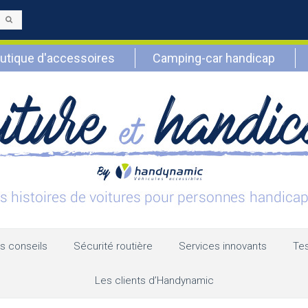
Envoyer
utique d'accessoires
Camping-car handicap
s conseils
Sécurité routière
Services innovants
Tes
Les clients d’Handynamic