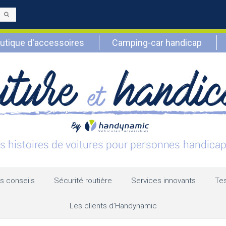
Envoyer
utique d'accessoires
Camping-car handicap
s conseils
Sécurité routière
Services innovants
Tes
Les clients d’Handynamic