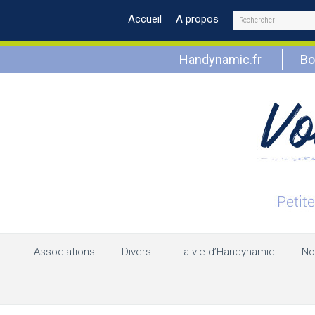
Rechercher
Accueil
A propos
Handynamic.fr
Bo
Associations
Divers
La vie d’Handynamic
No