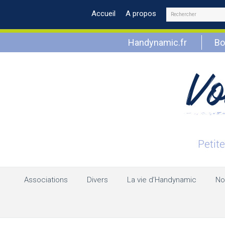
Rechercher
Accueil
A propos
Handynamic.fr
Bo
Associations
Divers
La vie d’Handynamic
No