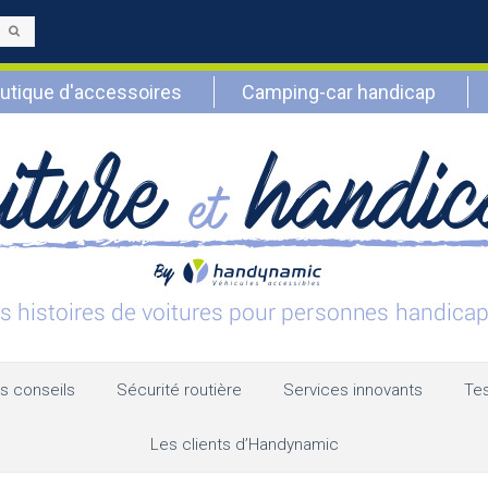
Envoyer
utique d'accessoires
Camping-car handicap
s conseils
Sécurité routière
Services innovants
Tes
Les clients d’Handynamic