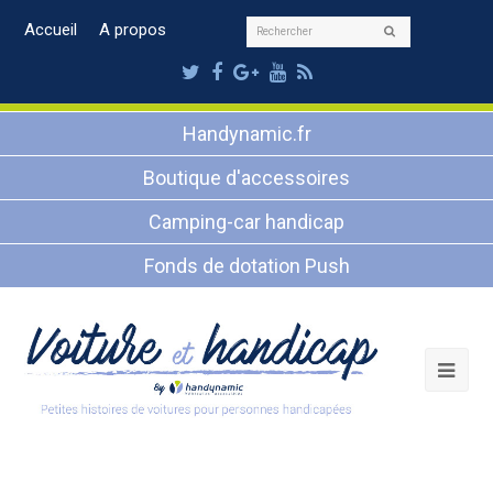
Rechercher
Accueil
A propos
Envoyer
Twitter
Facebook
Google
Youtube
RSS
Plus
Handynamic.fr
Boutique d'accessoires
Camping-car handicap
Fonds de dotation Push