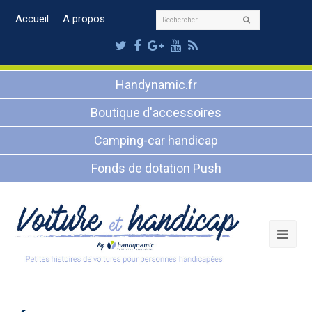
Rechercher
Accueil
A propos
Envoyer
Twitter
Facebook
Google
Youtube
RSS
Plus
Handynamic.fr
Boutique d'accessoires
Camping-car handicap
Fonds de dotation Push