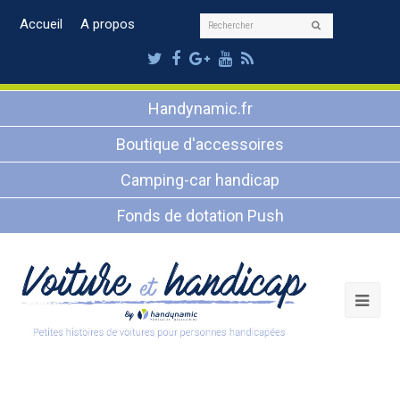
Rechercher
Accueil
A propos
Envoyer
Twitter
Facebook
Google
Youtube
RSS
Plus
Handynamic.fr
Boutique d'accessoires
Camping-car handicap
Fonds de dotation Push