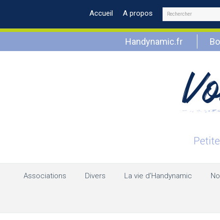
Rechercher
Accueil
A propos
Handynamic.fr
Bo
Associations
Divers
La vie d’Handynamic
No