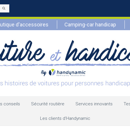
Envoyer
utique d'accessoires
Camping-car handicap
s conseils
Sécurité routière
Services innovants
Tes
Les clients d’Handynamic