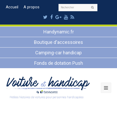
Rechercher
Accueil
A propos
Envoyer
Twitter
Facebook
Google
Youtube
RSS
Plus
Handynamic.fr
Boutique d'accessoires
Camping-car handicap
Fonds de dotation Push