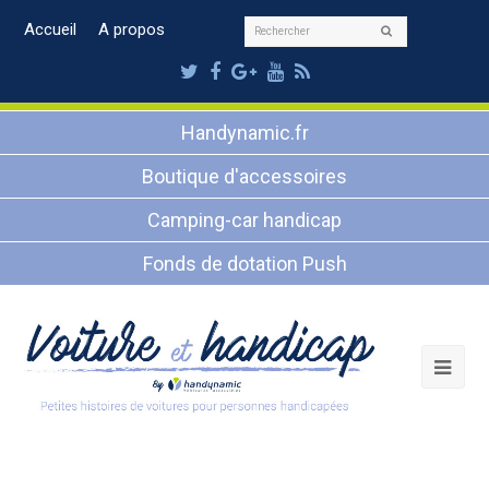
Rechercher
Accueil
A propos
Envoyer
Twitter
Facebook
Google
Youtube
RSS
Plus
Handynamic.fr
Boutique d'accessoires
Camping-car handicap
Fonds de dotation Push