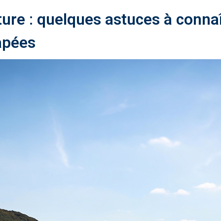
ture : quelques astuces à connaî
apées