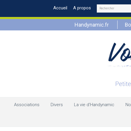
Rechercher
Accueil
A propos
Handynamic.fr
Bo
Associations
Divers
La vie d’Handynamic
No