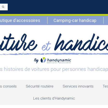
Envoyer
utique d'accessoires
Camping-car handicap
s conseils
Sécurité routière
Services innovants
Tes
Les clients d’Handynamic