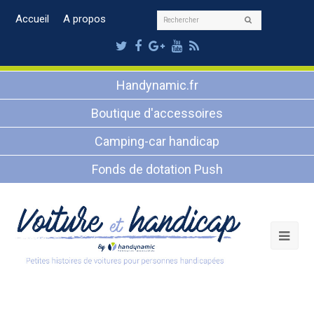
Rechercher
Accueil
A propos
Envoyer
Twitter
Facebook
Google
Youtube
RSS
Plus
Handynamic.fr
Boutique d'accessoires
Camping-car handicap
Fonds de dotation Push