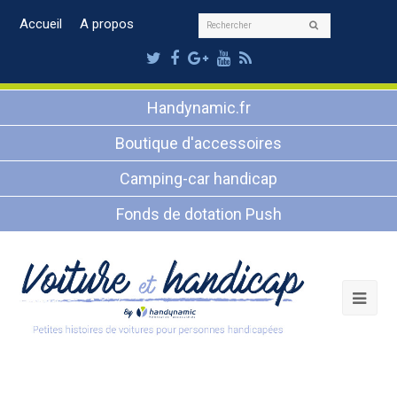
Rechercher
Accueil
A propos
Envoyer
Twitter
Facebook
Google
Youtube
RSS
Plus
Handynamic.fr
Boutique d'accessoires
Camping-car handicap
Fonds de dotation Push