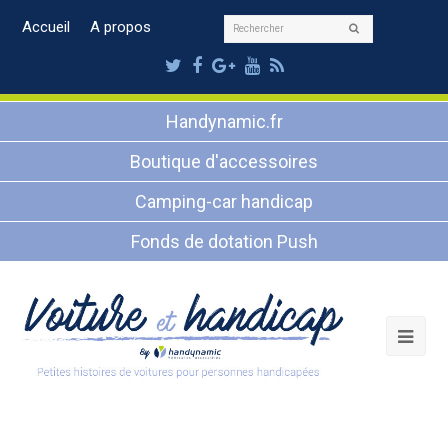
Rechercher
Accueil
A propos
Envoyer
Twitter
Facebook
Google
Youtube
RSS
Plus
Handynamic.fr
Boutique d'accessoires
Camping-car handicap
Fonds de dotation Push