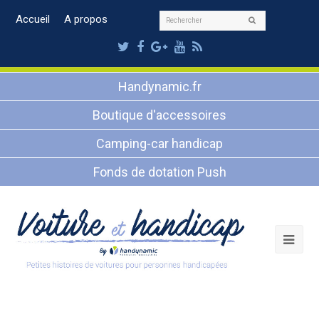
Rechercher
Accueil
A propos
Envoyer
Twitter
Facebook
Google
Youtube
RSS
Plus
Handynamic.fr
Boutique d'accessoires
Camping-car handicap
Fonds de dotation Push