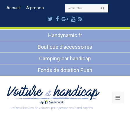
Rechercher
Accueil
A propos
Envoyer
Twitter
Facebook
Google
Youtube
RSS
Plus
Handynamic.fr
Boutique d'accessoires
Camping-car handicap
Fonds de dotation Push