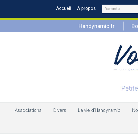
Rechercher
Accueil
A propos
Handynamic.fr
Bo
Associations
Divers
La vie d’Handynamic
No