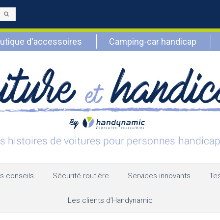
Envoyer
utique d'accessoires
Camping-car handicap
s conseils
Sécurité routière
Services innovants
Tes
Les clients d’Handynamic