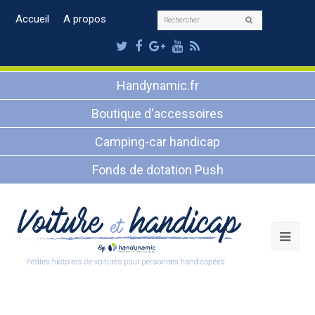
Rechercher
Accueil
A propos
Envoyer
Twitter
Facebook
Google
Youtube
RSS
Plus
Handynamic.fr
Boutique d'accessoires
Camping-car handicap
Fonds de dotation Push