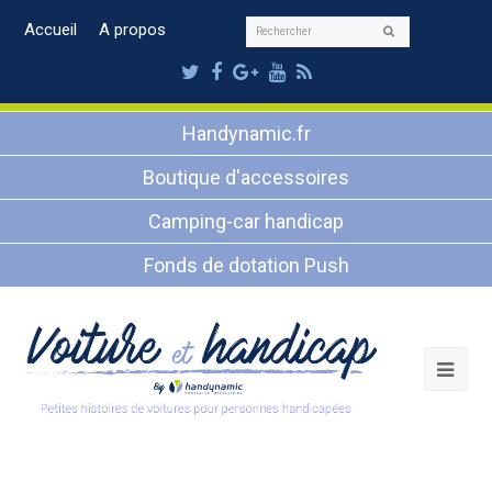
Rechercher
Accueil
A propos
Envoyer
Twitter
Facebook
Google
Youtube
RSS
Plus
Handynamic.fr
Boutique d'accessoires
Camping-car handicap
Fonds de dotation Push