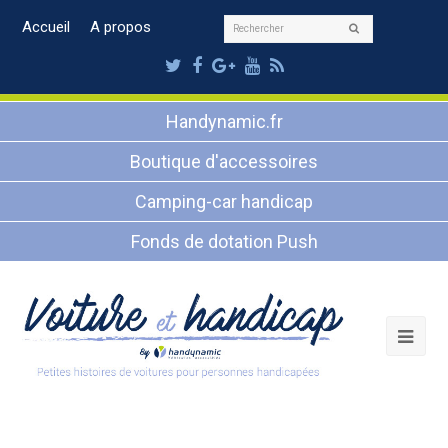
Rechercher
Accueil
A propos
Envoyer
Twitter
Facebook
Google
Youtube
RSS
Plus
Handynamic.fr
Boutique d'accessoires
Camping-car handicap
Fonds de dotation Push