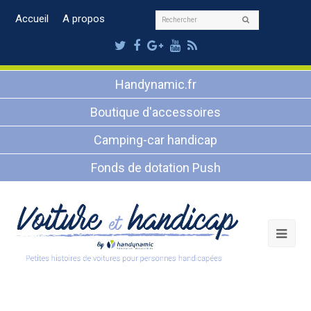
Rechercher
Accueil
A propos
Envoyer
Twitter
Facebook
Google
Youtube
RSS
Plus
Handynamic.fr
Boutique d'accessoires
Camping-car handicap
Fonds de dotation Push