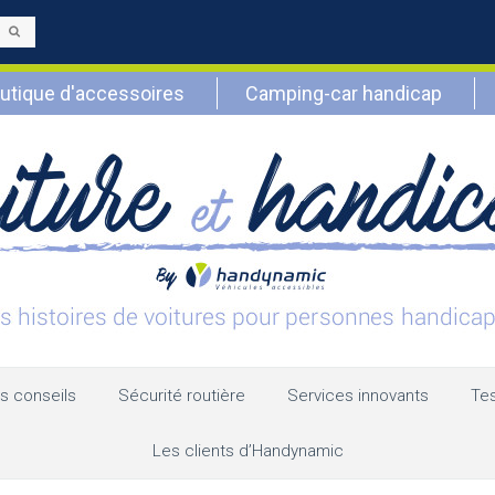
Envoyer
utique d'accessoires
Camping-car handicap
s conseils
Sécurité routière
Services innovants
Tes
Les clients d’Handynamic