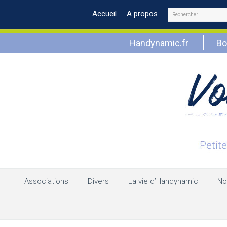
Rechercher
Accueil
A propos
Handynamic.fr
Bo
Associations
Divers
La vie d’Handynamic
No