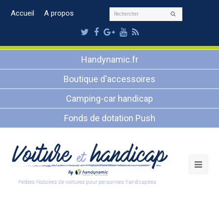
Rechercher
Accueil
A propos
Envoyer
Twitter
Facebook
Google
Youtube
RSS
Plus
Handynamic.fr
Boutique d'accessoires
Camping-car handicap
Fonds de dotation Push