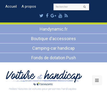
Rechercher
Accueil
A propos
Envoyer
Twitter
Facebook
Google
Youtube
RSS
Plus
Handynamic.fr
Boutique d'accessoires
Camping-car handicap
Fonds de dotation Push