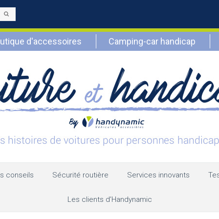
Envoyer
utique d'accessoires
Camping-car handicap
s conseils
Sécurité routière
Services innovants
Tes
Les clients d’Handynamic