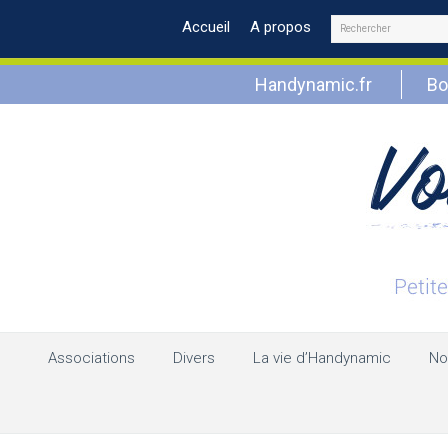
Rechercher
Accueil
A propos
Handynamic.fr
Bo
Associations
Divers
La vie d’Handynamic
No