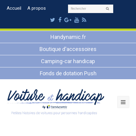
Rechercher
Accueil
A propos
Envoyer
Twitter
Facebook
Google
Youtube
RSS
Plus
Handynamic.fr
Boutique d'accessoires
Camping-car handicap
Fonds de dotation Push