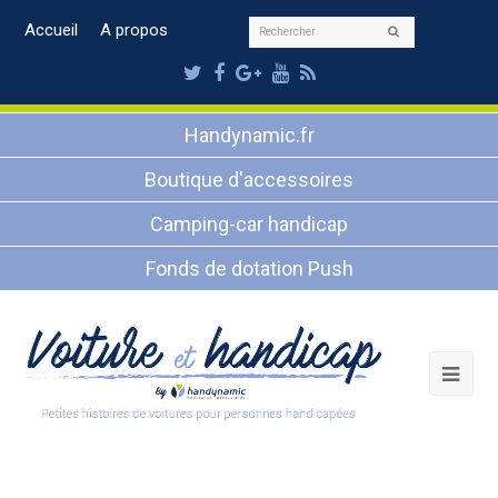
Rechercher
Accueil
A propos
Envoyer
Twitter
Facebook
Google
Youtube
RSS
Plus
Handynamic.fr
Boutique d'accessoires
Camping-car handicap
Fonds de dotation Push