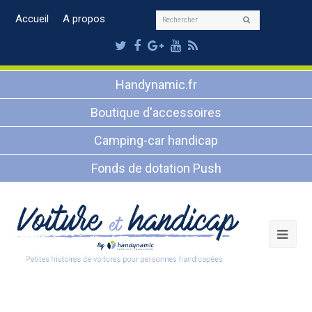
Rechercher
Accueil
A propos
Envoyer
Twitter
Facebook
Google
Youtube
RSS
Plus
Handynamic.fr
Boutique d'accessoires
Camping-car handicap
Fonds de dotation Push