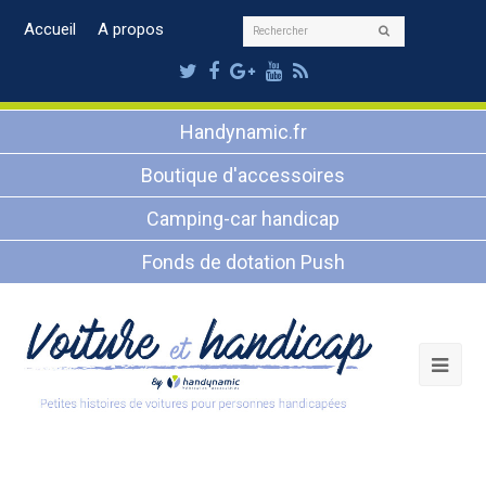
Rechercher
Accueil
A propos
Envoyer
Twitter
Facebook
Google
Youtube
RSS
Plus
Handynamic.fr
Boutique d'accessoires
Camping-car handicap
Fonds de dotation Push