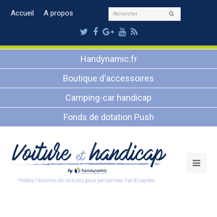
Rechercher
Accueil
A propos
Envoyer
Twitter
Facebook
Google
Youtube
RSS
Plus
Handynamic.fr
Boutique d'accessoires
Camping-car handicap
Fonds de dotation Push