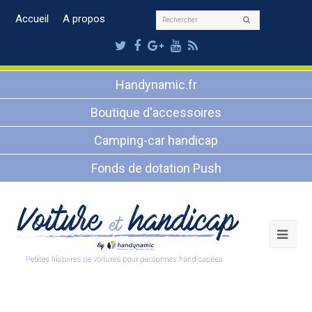
Rechercher
Accueil
A propos
Envoyer
Twitter
Facebook
Google
Youtube
RSS
Plus
Handynamic.fr
Boutique d'accessoires
Camping-car handicap
Fonds de dotation Push