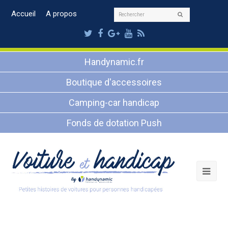
Rechercher
Accueil
A propos
Envoyer
Twitter
Facebook
Google
Youtube
RSS
Plus
Handynamic.fr
Boutique d'accessoires
Camping-car handicap
Fonds de dotation Push