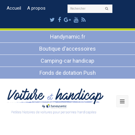
Rechercher
Accueil
A propos
Envoyer
Twitter
Facebook
Google
Youtube
RSS
Plus
Handynamic.fr
Boutique d'accessoires
Camping-car handicap
Fonds de dotation Push