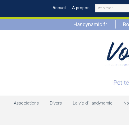
Rechercher
Accueil
A propos
Handynamic.fr
Bo
Associations
Divers
La vie d’Handynamic
No