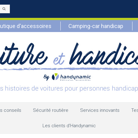
Envoyer
utique d'accessoires
Camping-car handicap
s conseils
Sécurité routière
Services innovants
Tes
Les clients d’Handynamic