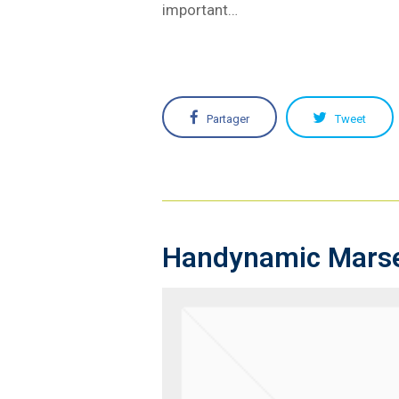
important…
Partager
Tweet
Handynamic Marsei