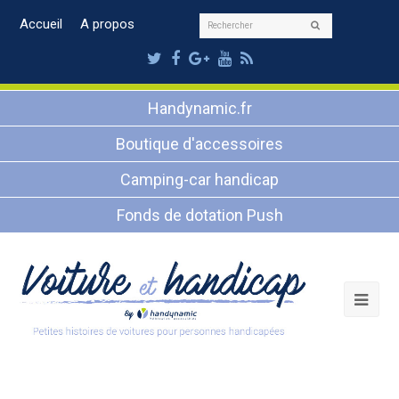
Rechercher
Accueil
A propos
Envoyer
Twitter
Facebook
Google
Youtube
RSS
Plus
Handynamic.fr
Boutique d'accessoires
Camping-car handicap
Fonds de dotation Push