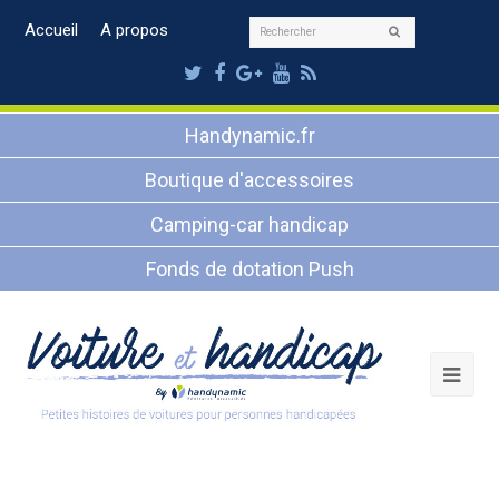
Rechercher
Accueil
A propos
Envoyer
Twitter
Facebook
Google
Youtube
RSS
Plus
Handynamic.fr
Boutique d'accessoires
Camping-car handicap
Fonds de dotation Push