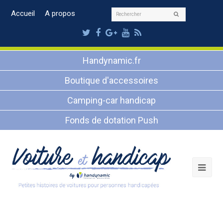
Rechercher
Accueil
A propos
Envoyer
Twitter
Facebook
Google
Youtube
RSS
Plus
Handynamic.fr
Boutique d'accessoires
Camping-car handicap
Fonds de dotation Push