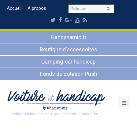
Rechercher
Accueil
A propos
Envoyer
Twitter
Facebook
Google
Youtube
RSS
Plus
Handynamic.fr
Boutique d'accessoires
Camping-car handicap
Fonds de dotation Push