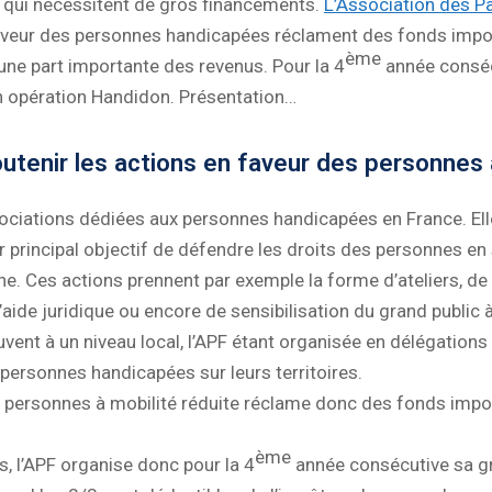
s qui nécessitent de gros financements.
L’Association des P
faveur des personnes handicapées réclament des fonds impo
ème
une part importante des revenus. Pour la 4
année consécu
on opération Handidon. Présentation…
tenir les actions en faveur des personnes à
ciations dédiées aux personnes handicapées en France. Elle in
principal objectif de défendre les droits des personnes en s
nne. Ces actions prennent par exemple la forme d’ateliers, de
ide juridique ou encore de sensibilisation du grand public à 
uvent à un niveau local, l’APF étant organisée en délégation
s personnes handicapées sur leurs territoires.
es personnes à mobilité réduite réclame donc des fonds impo
ème
, l’APF organise donc pour la 4
année consécutive sa gr