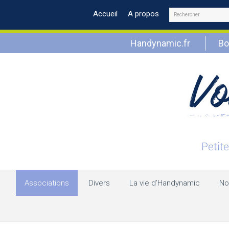
Rechercher
Accueil
A propos
Handynamic.fr
Bo
Associations
Divers
La vie d’Handynamic
No