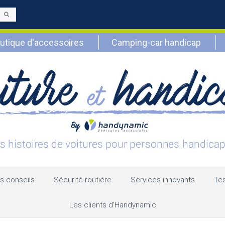
Envoyer
utique d'accessoires
Camping-car handicap
s conseils
Sécurité routière
Services innovants
Tes
Les clients d’Handynamic