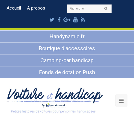
Rechercher
Accueil
A propos
Envoyer
Twitter
Facebook
Google
Youtube
RSS
Plus
Handynamic.fr
Boutique d'accessoires
Camping-car handicap
Fonds de dotation Push