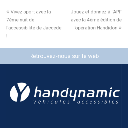
Vivez sport avec la
Jouez et donnez à l’APF
7ème nuit de
avec la 4ème édition de
l’accessibilité de Jaccede
l’opération Handidon
!
Retrouvez-nous sur le web