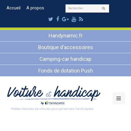
Rechercher
Accueil
A propos
Envoyer
Twitter
Facebook
Google
Youtube
RSS
Plus
Handynamic.fr
Boutique d'accessoires
Camping-car handicap
Fonds de dotation Push