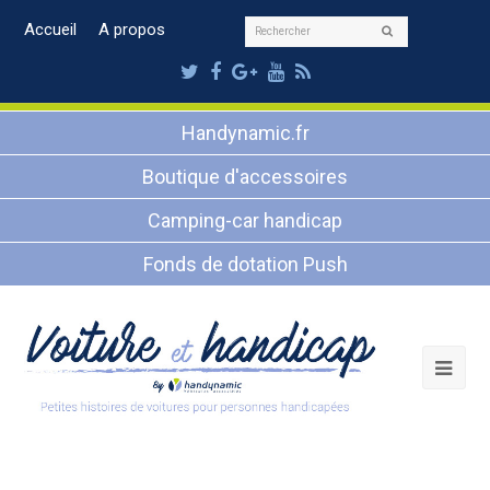
Rechercher
Accueil
A propos
Envoyer
Twitter
Facebook
Google
Youtube
RSS
Plus
Handynamic.fr
Boutique d'accessoires
Camping-car handicap
Fonds de dotation Push