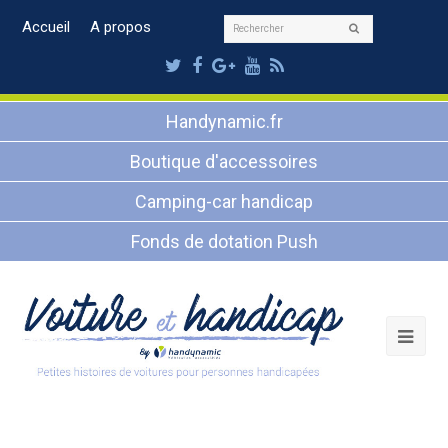
Rechercher
Accueil
A propos
Envoyer
Twitter
Facebook
Google
Youtube
RSS
Plus
Handynamic.fr
Boutique d'accessoires
Camping-car handicap
Fonds de dotation Push