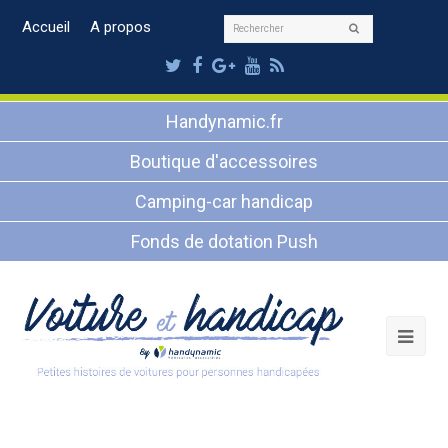
Rechercher
Accueil
A propos
Envoyer
Twitter
Facebook
Google
Youtube
RSS
Plus
Handynamic.fr
Boutique d'accessoires
Camping-car handicap
Fonds de dotation Push