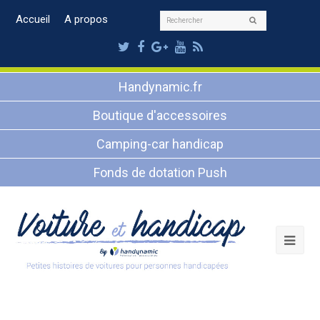
Rechercher
Accueil
A propos
Envoyer
Twitter
Facebook
Google
Youtube
RSS
Plus
Handynamic.fr
Boutique d'accessoires
Camping-car handicap
Fonds de dotation Push