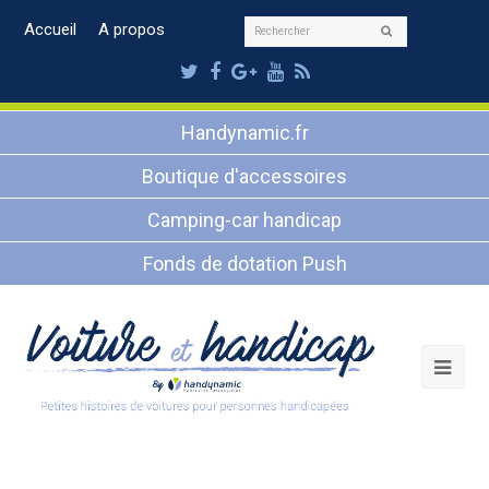
Rechercher
Accueil
A propos
Envoyer
Twitter
Facebook
Google
Youtube
RSS
Plus
Handynamic.fr
Boutique d'accessoires
Camping-car handicap
Fonds de dotation Push