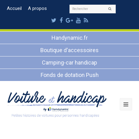
Rechercher
Accueil
A propos
Envoyer
Twitter
Facebook
Google
Youtube
RSS
Plus
Handynamic.fr
Boutique d'accessoires
Camping-car handicap
Fonds de dotation Push